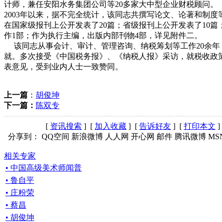
计师，兼任安阳水务集团公司等20多家大中型企业财税顾问。
2003年以来，据不完全统计，该同志共撰写论文、论著和制度
在国家级报刊上公开发表了20篇；省级报刊上公开发表了10
作1部；作为执行主编，出版内部刊物4部，详见附件二。
该同志从事会计、审计、管理咨询、纳税筹划等工作20余
就。多次接受《中国税务报》、《纳税人报》采访，就税收政
表意见，受到业内人士一致赞同。
上一篇
：
胡俊坤
下一篇：
陈双专
[
资讯搜索
] [
加入收藏
] [
告诉好友
] [
打印本文
]
分享到：
QQ空间
新浪微博
人人网
开心网
邮件
腾讯微博
MS
相关专家
• 中国高级美术师闻普
• 鲁自平
• 庄粉荣
• 蔡昌
• 胡俊坤