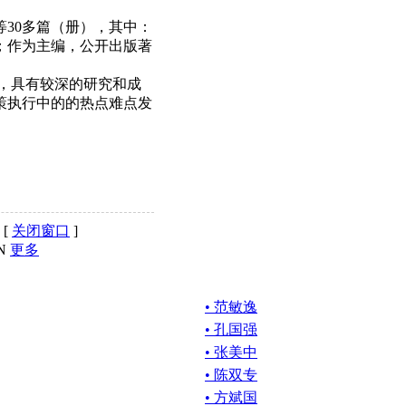
等30多篇（册），其中：
篇；作为主编，公开出版著
年，具有较深的研究和成
策执行中的的热点难点发
 [
关闭窗口
]
N
更多
• 范敏逸
• 孔国强
• 张美中
• 陈双专
• 方斌国