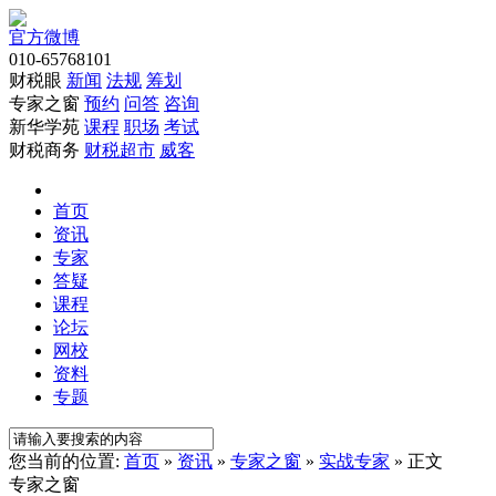
官方微博
010-65768101
财税眼
新闻
法规
筹划
专家之窗
预约
问答
咨询
新华学苑
课程
职场
考试
财税商务
财税超市
威客
首页
资讯
专家
答疑
课程
论坛
网校
资料
专题
您当前的位置:
首页
»
资讯
»
专家之窗
»
实战专家
» 正文
专家之窗