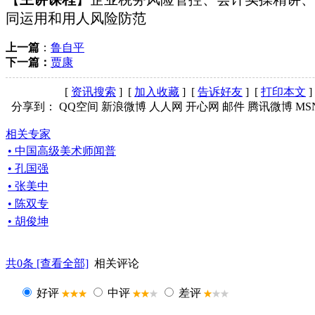
同运用和用人风险防范
上一篇
：
鲁自平
下一篇：
贾康
[
资讯搜索
] [
加入收藏
] [
告诉好友
] [
打印本文
]
分享到：
QQ空间
新浪微博
人人网
开心网
邮件
腾讯微博
MS
相关专家
• 中国高级美术师闻普
• 孔国强
• 张美中
• 陈双专
• 胡俊坤
共
0
条 [查看全部]
相关评论