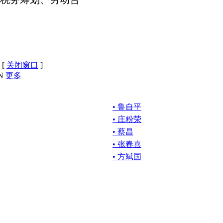
 [
关闭窗口
]
N
更多
• 鲁自平
• 庄粉荣
• 蔡昌
• 张春喜
• 方斌国