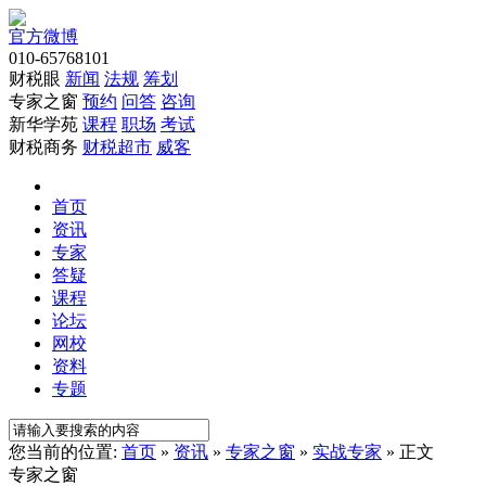
官方微博
010-65768101
财税眼
新闻
法规
筹划
专家之窗
预约
问答
咨询
新华学苑
课程
职场
考试
财税商务
财税超市
威客
首页
资讯
专家
答疑
课程
论坛
网校
资料
专题
您当前的位置:
首页
»
资讯
»
专家之窗
»
实战专家
» 正文
专家之窗