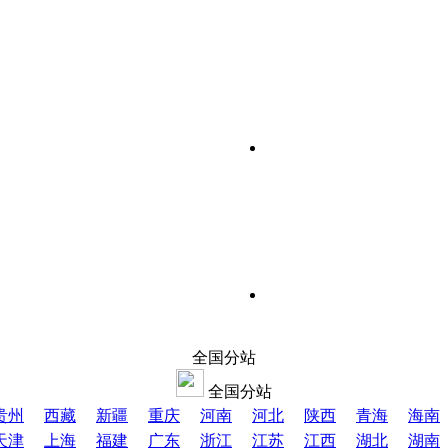
全国分站
全国分站
贵州
西藏
新疆
重庆
河南
河北
陕西
青海
海南
天津
上海
福建
广东
浙江
江苏
江西
湖北
湖南