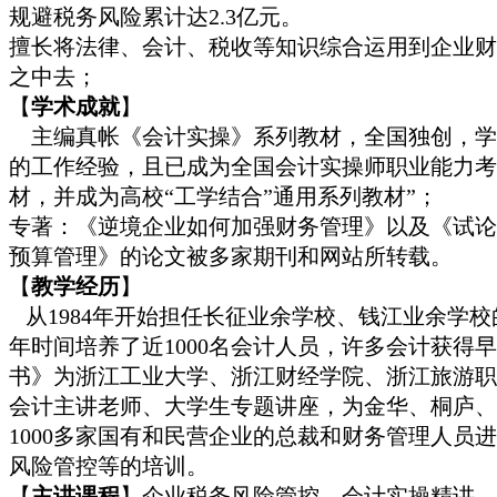
规避税务风险累计达2.3亿元。
擅长将法律、会计、税收等知识综合运用到企业财
之中去；
【
学术成就
】
主编真帐《会计实操》系列教材，全国独创，学用
的工作经验，且已成为全国会计实操师职业能力考
材，并成为高校“工学结合”通用系列教材”；
专著：《逆境企业如何加强财务管理》以及《试论
预算管理》的论文被多家期刊和网站所转载。
【
教学经历
】
从1984年开始担任长征业余学校、钱江业余学校
年时间培养了近1000名会计人员，许多会计获得
书》为浙江工业大学、浙江财经学院、浙江旅游职
会计主讲老师、大学生专题讲座，为金华、桐庐、
1000多家国有和民营企业的总裁和财务管理人员
风险管控等的培训。
【
主讲课程
】企业税务风险管控、会计实操精讲、