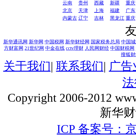
云南
贵州
西藏
新疆
重庆
北京
天津
上海
福建
广东
内蒙古
辽宁
吉林
黑龙江
重庆
新华通讯网
新华网
中国税网
新华财经网
国家税务总局
中国城
方财富网
21世纪网
中金在线
cctv理财
人民网财经
中国财税网
搜狐财
关于我们
|
联系我们
|
广告
法
Copyright 2006-2012 www
新华财
ICP 备案号：京I