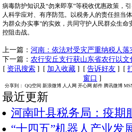
病毒防护知识及“勿来即享”等税收优惠政策，
人科学应对、有序防范。以税务人的责任担当体
为群众办实事”的实效，共同守护人民群众生命
控阻击战。
上一篇：
河南：依法对受灾严重纳税人落
下一篇：
农行安丘支行获山东省农行以文
[
资讯搜索
] [
加入收藏
] [
告诉好友
] [
窗口
]
分享到：
QQ空间
新浪微博
人人网
开心网
邮件
腾讯微博
MS
最近更新
河南叶县税务局：疫期
“十四五”机器人产业发