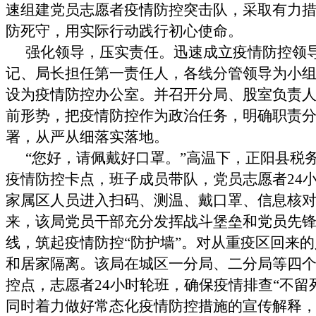
速组建党员志愿者疫情防控突击队，采取有力
防死守，用实际行动践行初心使命。
强化领导，压实责任。迅速成立疫情防控领
记、局长担任第一责任人，各线分管领导为小
设为疫情防控办公室。并召开分局、股室负责
前形势，把疫情防控作为政治任务，明确职责
署，从严从细落实落地。
“您好，请佩戴好口罩。”高温下，正阳县税
疫情防控卡点，班子成员带队，党员志愿者24
家属区人员进入扫码、测温、戴口罩、信息核
来，该局党员干部充分发挥战斗堡垒和党员先
线，筑起疫情防控“防护墙”。对从重疫区回来
和居家隔离。该局在城区一分局、二分局等四
控点，志愿者24小时轮班，确保疫情排查“不留
同时着力做好常态化疫情防控措施的宣传解释