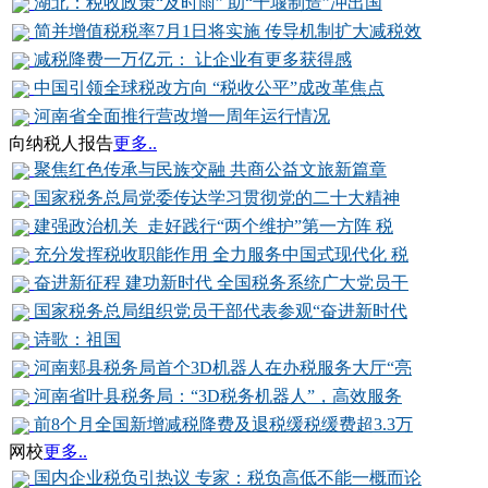
湖北：税收政策“及时雨” 助“十堰制造”冲出国
简并增值税税率7月1日将实施 传导机制扩大减税效
减税降费一万亿元： 让企业有更多获得感
中国引领全球税改方向 “税收公平”成改革焦点
河南省全面推行营改增一周年运行情况
向纳税人报告
更多..
聚焦红色传承与民族交融 共商公益文旅新篇章
国家税务总局党委传达学习贯彻党的二十大精神
建强政治机关 走好践行“两个维护”第一方阵 税
充分发挥税收职能作用 全力服务中国式现代化 税
奋进新征程 建功新时代 全国税务系统广大党员干
国家税务总局组织党员干部代表参观“奋进新时代
诗歌：祖国
河南郏县税务局首个3D机器人在办税服务大厅“亮
河南省叶县税务局：“3D税务机器人”，高效服务
前8个月全国新增减税降费及退税缓税缓费超3.3万
网校
更多..
国内企业税负引热议 专家：税负高低不能一概而论