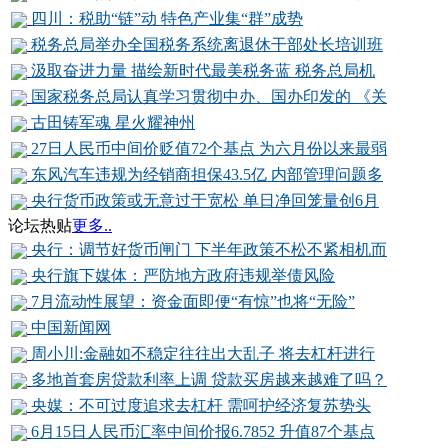
四川：税助“链”动 特色产业集“群”成势
税务总局举办全国税务系统离退休干部处长培训班
汲取奋进力量 描绘新时代最美税务蓝 税务总局机
国家税务总局认真学习贯彻中办、国办印发的 《关
古田铸军魂 星火耀神州
27日人民币中间价贬值72个基点 为六月份以来最弱
东风汽车违规为经销商担保43.5亿 内部管理问题多
央行货币政策或无意过于宽松 单日净回笼量创6月
论坛热贴
更多..
央行：调节好货币闸门 下半年政策不松不紧相机而
央行旗下媒体：严防地方政府违规举债风险
7月流动性展望：资金面即便“有惊”也将“无险”
中国新闻网
周小川:金融如不稳定往往出大乱子 将去杠杆进行
多地首套房贷款利率上调 贷款买房越来越难了吗？
央媒：不可过度追求去杠杆 需呵护经济复苏势头
6月15日人民币汇率中间价报6.7852 升值87个基点