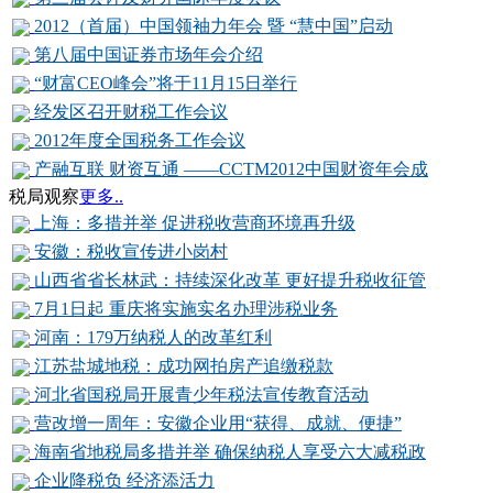
2012（首届）中国领袖力年会 暨 “慧中国”启动
第八届中国证券市场年会介绍
“财富CEO峰会”将于11月15日举行
经发区召开财税工作会议
2012年度全国税务工作会议
产融互联 财资互通 ——CCTM2012中国财资年会成
税局观察
更多..
上海：多措并举 促进税收营商环境再升级
安徽：税收宣传进小岗村
山西省省长林武：持续深化改革 更好提升税收征管
7月1日起 重庆将实施实名办理涉税业务
河南：179万纳税人的改革红利
江苏盐城地税：成功网拍房产追缴税款
河北省国税局开展青少年税法宣传教育活动
营改增一周年：安徽企业用“获得、成就、便捷”
海南省地税局多措并举 确保纳税人享受六大减税政
企业降税负 经济添活力