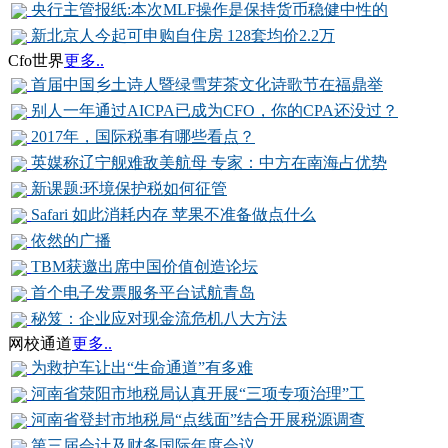
央行主管报纸:本次MLF操作是保持货币稳健中性的
新北京人今起可申购自住房 128套均价2.2万
Cfo世界
更多..
首届中国乡土诗人暨绿雪芽茶文化诗歌节在福鼎举
别人一年通过AICPA已成为CFO，你的CPA还没过？
2017年，国际税事有哪些看点？
英媒称辽宁舰难敌美航母 专家：中方在南海占优势
新课题:环境保护税如何征管
Safari 如此消耗内存 苹果不准备做点什么
依然的广播
TBM获邀出席中国价值创造论坛
首个电子发票服务平台试航青岛
秘笈：企业应对现金流危机八大方法
网校通道
更多..
为救护车让出“生命通道”有多难
河南省荥阳市地税局认真开展“三项专项治理”工
河南省登封市地税局“点线面”结合开展税源调查
第三届会计及财务国际年度会议