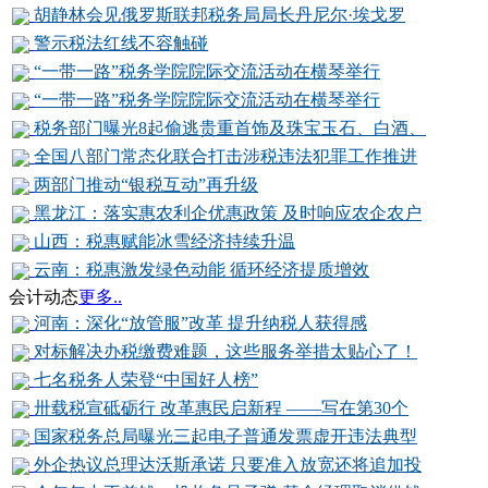
胡静林会见俄罗斯联邦税务局局长丹尼尔·埃戈罗
警示税法红线不容触碰
“一带一路”税务学院院际交流活动在横琴举行
“一带一路”税务学院院际交流活动在横琴举行
税务部门曝光8起偷逃贵重首饰及珠宝玉石、白酒、
全国八部门常态化联合打击涉税违法犯罪工作推进
两部门推动“银税互动”再升级
黑龙江：落实惠农利企优惠政策 及时响应农企农户
山西：税惠赋能冰雪经济持续升温
云南：税惠激发绿色动能 循环经济提质增效
会计动态
更多..
河南：深化“放管服”改革 提升纳税人获得感
对标解决办税缴费难题，这些服务举措太贴心了！
七名税务人荣登“中国好人榜”
卅载税宣砥砺行 改革惠民启新程 ——写在第30个
国家税务总局曝光三起电子普通发票虚开违法典型
外企热议总理达沃斯承诺 只要准入放宽还将追加投