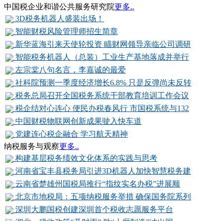
中国税企业和谐公共服务研究院
更多..
3D税务机器人盛装出场！
智能财税风险管理师招生简章
新华蓝海引来天使轮投资 瞄财网领导亲临公司调研
智能税务机器人（总装）工业生产基地落成并举行
左宗棠八句名言，李嘉诚的最爱
社科院预测一季度经济增长6.8% 只是反弹尚未反转
税务总局召开全国税务系统干部教育培训工作会议
税企结对心连心 便民办税春风行 市国税系统与132
中国财税物联网创新成果驶入快车道
党建连心税企融合 学习航天精神
纳税服务与观察
更多..
构建基层税务绩效文化体系的实践与思考
河南省宝丰县税务局引进3D机器人加快智慧税务建
云南省楚雄州国税局推行“指纹实名办税”进展顺
北京市地税局：五项纳税服务举措 确保国务院系列
深圳大鹏国税创建深圳首个税收志愿服务平台