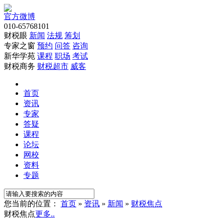
官方微博
010-65768101
财税眼
新闻
法规
筹划
专家之窗
预约
问答
咨询
新华学苑
课程
职场
考试
财税商务
财税超市
威客
首页
资讯
专家
答疑
课程
论坛
网校
资料
专题
您当前的位置：
首页
»
资讯
»
新闻
»
财税焦点
财税焦点
更多..