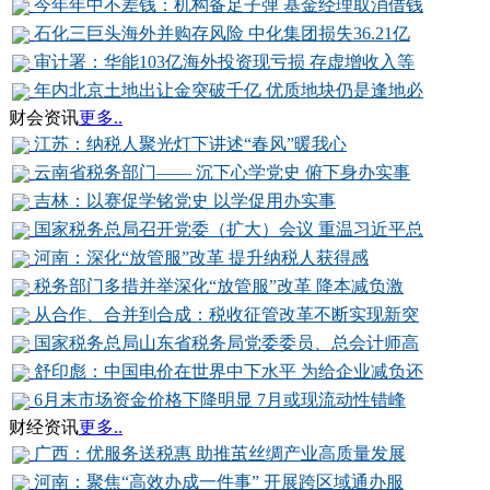
今年年中不差钱：机构备足子弹 基金经理取消借钱
石化三巨头海外并购存风险 中化集团损失36.21亿
审计署：华能103亿海外投资现亏损 存虚增收入等
年内北京土地出让金突破千亿 优质地块仍是逢地必
财会资讯
更多..
江苏：纳税人聚光灯下讲述“春风”暖我心
云南省税务部门—— 沉下心学党史 俯下身办实事
吉林：以赛促学铭党史 以学促用办实事
国家税务总局召开党委（扩大）会议 重温习近平总
河南：深化“放管服”改革 提升纳税人获得感
税务部门多措并举深化“放管服”改革 降本减负激
从合作、合并到合成：税收征管改革不断实现新突
国家税务总局山东省税务局党委委员、总会计师高
舒印彪：中国电价在世界中下水平 为给企业减负还
6月末市场资金价格下降明显 7月或现流动性错峰
财经资讯
更多..
广西：优服务送税惠 助推茧丝绸产业高质量发展
河南：聚焦“高效办成一件事” 开展跨区域通办服